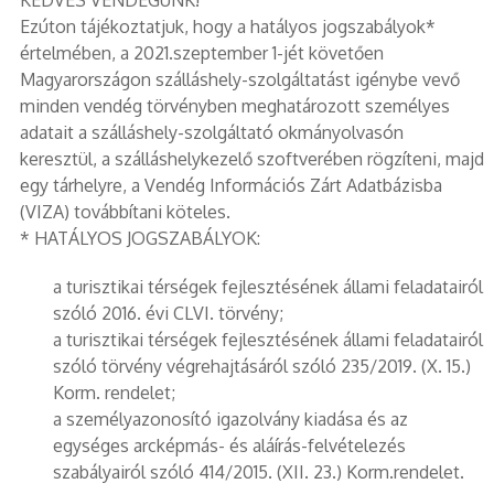
Ezúton tájékoztatjuk, hogy a hatályos jogszabályok*
értelmében, a 2021.szeptember 1-jét követően
Magyarországon szálláshely-szolgáltatást igénybe vevő
minden vendég törvényben meghatározott személyes
adatait a szálláshely-szolgáltató okmányolvasón
keresztül, a szálláshelykezelő szoftverében rögzíteni, majd
egy tárhelyre, a Vendég Információs Zárt Adatbázisba
(VIZA) továbbítani köteles.
* HATÁLYOS JOGSZABÁLYOK:
a turisztikai térségek fejlesztésének állami feladatairól
szóló 2016. évi CLVI. törvény;
a turisztikai térségek fejlesztésének állami feladatairól
szóló törvény végrehajtásáról szóló 235/2019. (X. 15.)
Korm. rendelet;
a személyazonosító igazolvány kiadása és az
egységes arcképmás- és aláírás-felvételezés
szabályairól szóló 414/2015. (XII. 23.) Korm.rendelet.