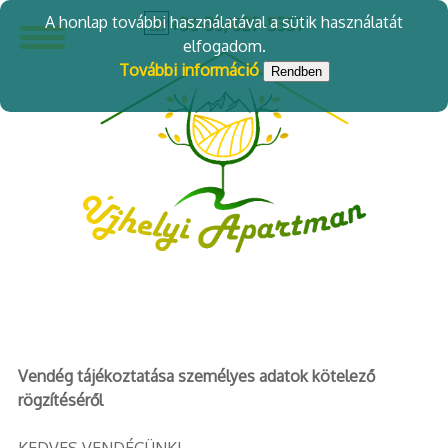
A honlap további használatával a sütik használatát
+36-30/629-5357
elfogadom.
További információ
Rendben
Vendég tájékoztatása személyes adatok kötelező
rögzítéséről
KEDVES VENDÉGÜNK!