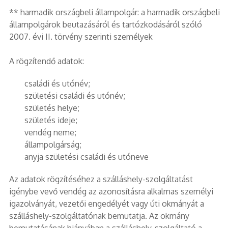
** harmadik országbeli állampolgár: a harmadik országbeli
állampolgárok beutazásáról és tartózkodásáról szóló
2007. évi II. törvény szerinti személyek
A rögzítendő adatok:
családi és utónév;
születési családi és utónév;
születés helye;
születés ideje;
vendég neme;
állampolgárság;
anyja születési családi és utóneve
Az adatok rögzítéséhez a szálláshely-szolgáltatást
igénybe vevő vendég az azonosításra alkalmas személyi
igazolványát, vezetői engedélyét vagy úti okmányát a
szálláshely-szolgáltatónak bemutatja. Az okmány
bemutatásának hiányában a szálláshely-szolgáltató a